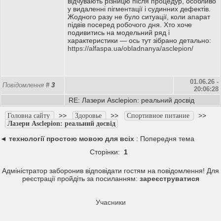
відчувають різницю після процедур, особливо
у видаленні пігментації і судинних дефектів.
Жодного разу не було ситуації, коли апарат
підвів посеред робочого дня. Хто хоче
подивитись на модельний ряд і
характеристики — ось тут зібрано детально:
https://alfaspa.ua/obladnanya/asclepion/
01.06.26 -
Повідомлення
#
3
20:06:28
RE: Лазери Asclepion: реальний досвід
>>
>>
>>
Головна сайту
Здоровье
Спортивное питание
Лазери Asclepion: реальний досвід
◄
технології простою мовою для всіх
: Попередня тема
Сторінки:
1
Адміністратор заборонив відповідати гостям на повідомлення! Для
реєстрації пройдіть за посиланням:
зареєструватися
Учасники