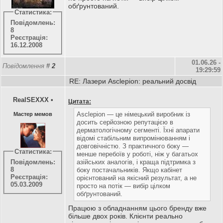
обґрунтований.
Статистика:
Повідомлень:
8
Реєстрація:
16.12.2008
01.06.26 -
Повідомлення
#
2
19:29:59
RE: Лазери Asclepion: реальний досвід
RealSEXXX
•
Цитата:
Asclepion — це німецький виробник із
Мастер мемов
досить серйозною репутацією в
дерматологічному сегменті. Їхні апарати
відомі стабільним випромінюванням і
довговічністю. З практичного боку —
Статистика:
менше перебоїв у роботі, ніж у багатьох
азійських аналогів, і краща підтримка з
Повідомлень:
8
боку постачальників. Якщо кабінет
Реєстрація:
орієнтований на якісний результат, а не
05.03.2009
просто на потік — вибір цілком
обґрунтований.
Працюю з обладнанням цього бренду вже
більше двох років. Клієнти реально