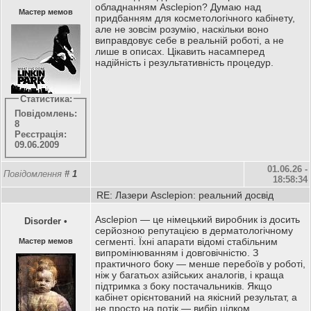
обладнанням Asclepion? Думаю над
Мастер мемов
придбанням для косметологічного кабінету,
але не зовсім розумію, наскільки воно
виправдовує себе в реальній роботі, а не
лише в описах. Цікавить насамперед
надійність і результативність процедур.
Статистика:
Повідомлень:
8
Реєстрація:
09.06.2009
01.06.26 -
Повідомлення
#
1
18:58:34
RE: Лазери Asclepion: реальний досвід
Asclepion — це німецький виробник із досить
Disorder
•
серйозною репутацією в дерматологічному
сегменті. Їхні апарати відомі стабільним
Мастер мемов
випромінюванням і довговічністю. З
практичного боку — менше перебоїв у роботі,
ніж у багатьох азійських аналогів, і краща
підтримка з боку постачальників. Якщо
кабінет орієнтований на якісний результат, а
не просто на потік — вибір цілком