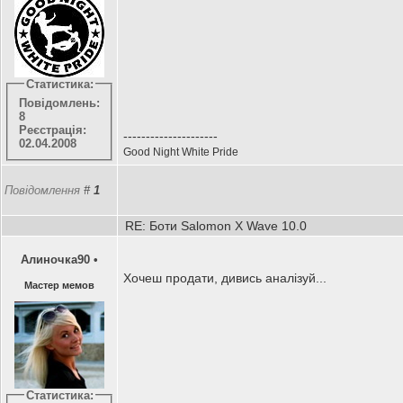
Статистика:
Повідомлень:
8
Реєстрація:
---------------------
02.04.2008
Good Night White Pride
Повідомлення
#
1
RE: Боти Salomon X Wave 10.0
Алиночка90
•
Хочеш продати, дивись аналізуй...
Мастер мемов
Статистика: