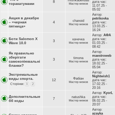
mishkaderibas
8
дата час:
торакатумами
Мастер мемов
11.07.25 -
05:02
Автор:
Акция в декабре
petrikovka
chanoid
– «черная
4
дата час:
Мастер мемов
пятница»
13.03.25 -
16:24
Автор:
АФА
Боти Salomon X
дата час:
качечка
3
Wave 10.0
01.03.25 -
Мастер мемов
08:42
Автор:
Як правильно
maestroweb
зберігати
timona
3
дата час:
самокопіювальні
Мастер мемов
18.02.25 -
бланки?
05:04
Автор:
Экстремальные
Nightwish1
виды спорта.
Фабіан
12
дата час:
Мастер мемов
17.02.25 -
Сторінки:
1
2
20:16
Автор:
KyorL
Дополнительные
дата час:
natushka
7
бб коды
06.02.25 -
Мастер мемов
20:07
Автор:
azayka