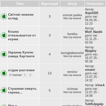
Тема
Відповідей
Автор
Оновлення
Автор:
Aspid181
Світові новини
златая рыбка
3
дата час:
огляд
Мастер мемов
04.04.26 -
12:23
Автор:
Кошка
Wolf_Nastik
bonitka
отказывается от
3
дата час:
Мастер мемов
корма
12.11.25 -
02:54
Автор:
Mjagkiy
Украина Куплю
lovingbabeonslot
4
дата час:
самца Хартвеги
Мастер мемов
16.07.25 -
05:26
Автор:
omami
отдам растения
remitov
13
дата час:
Сторінки:
1
2
Мастер мемов
13.07.25 -
14:32
Автор:
irina-k
Странная смерть
дата час:
richman
5
гирика...
13.07.25 -
Мастер мемов
14:08
Автор:
Tubflulpgalp
Что с