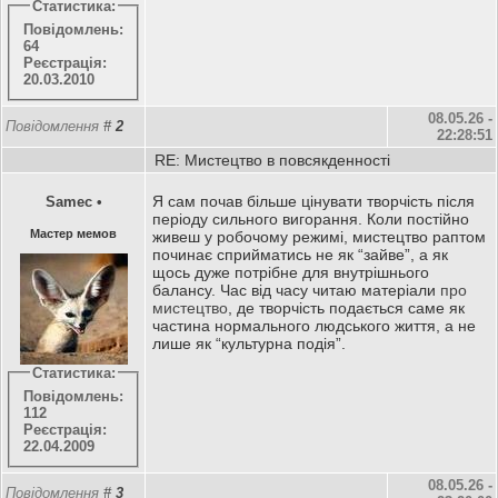
Статистика:
Повідомлень:
64
Реєстрація:
20.03.2010
08.05.26 -
Повідомлення
#
2
22:28:51
RE: Мистецтво в повсякденності
Я сам почав більше цінувати творчість після
Samec
•
періоду сильного вигорання. Коли постійно
Мастер мемов
живеш у робочому режимі, мистецтво раптом
починає сприйматись не як “зайве”, а як
щось дуже потрібне для внутрішнього
балансу. Час від часу читаю матеріали
про
мистецтво
, де творчість подається саме як
частина нормального людського життя, а не
лише як “культурна подія”.
Статистика:
Повідомлень:
112
Реєстрація:
22.04.2009
08.05.26 -
Повідомлення
#
3