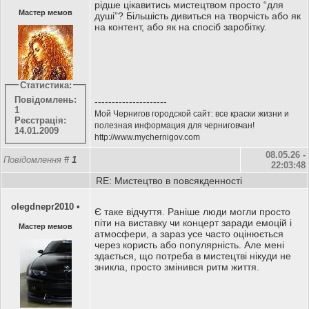
рідше цікавитись мистецтвом просто “для
Мастер мемов
душі”? Більшість дивиться на творчість або як
на контент, або як на спосіб заробітку.
Статистика:
Повідомлень:
---------------------
1
Мой Чернигов городской сайт: все краски жизни и
Реєстрація:
полезная информация для черниговчан!
14.01.2009
http://www.mychernigov.com
08.05.26 -
Повідомлення
#
1
22:03:48
RE: Мистецтво в повсякденності
olegdnepr2010
•
Є таке відчуття. Раніше люди могли просто
піти на виставку чи концерт заради емоцій і
Мастер мемов
атмосфери, а зараз усе часто оцінюється
через користь або популярність. Але мені
здається, що потреба в мистецтві нікуди не
зникла, просто змінився ритм життя.