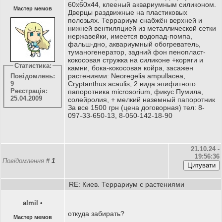
60х60х44, клееный аквариумным силиконом.
Мастер мемов
Дверцы раздвижные на пластиковых
полозьях. Террариум снабжён верхней и
нижней вентиляцией из металлической сетки
нержавейки, имеется водопад-помпа,
фальш-дно, аквариумный обогреватель,
туманогенератор, задний фон пенопласт-
кокосовая стружка на силиконе +коряги и
Статистика:
камни, бока-кокосовая койра, засажен
растениями: Neoregelia ampullacea,
Повідомлень:
Cryptanthus acaulis, 2 вида эпифитного
9
Реєстрація:
папоротника microsorium, фикус Пумила,
25.04.2009
солейролия, + мелкий наземный папоротник
За все 1500 грн (цена договорная) тел: 8-
097-33-650-13, 8-050-142-18-90
21.10.24 -
19:56:36
Повідомлення
#
1
RE: Киев. Террариум с растениями
almil
•
откуда забирать?
Мастер мемов