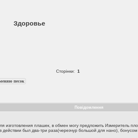
Здоровье
Сторінки:
1
меняю песок
Повідомлення
ля изготовления плашек, в обмен могу предложить Измеритель плот
в действии был два-три раза(черезчур большой для нано), бонусом