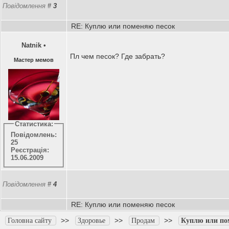
Повідомлення
#
3
RE: Куплю или поменяю песок
Natnik
•
Пл чем песок? Где забрать?
Мастер мемов
Статистика:
Повідомлень:
25
Реєстрація:
15.06.2009
Повідомлення
#
4
RE: Куплю или поменяю песок
>>
>>
>>
Головна сайту
Здоровье
Продам
Куплю или по