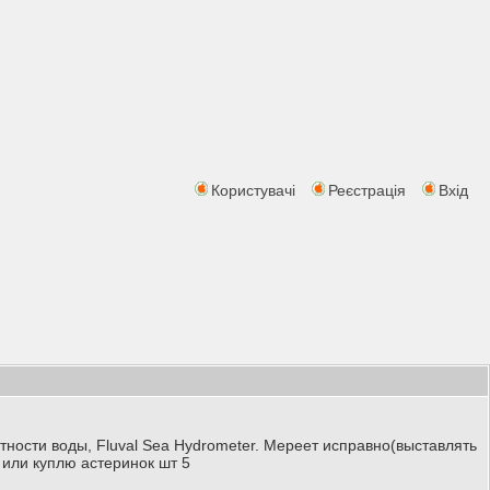
Користувачі
Реєстрація
Вхід
ности воды, Fluval Sea Hydrometer. Мереет исправно(выставлять
 или куплю астеринок шт 5