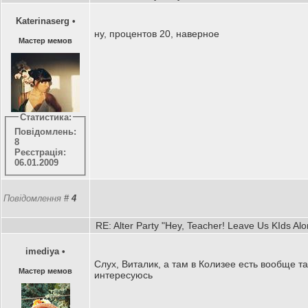
Katerinaserg
•
ну, процентов 20, наверное
Мастер мемов
Статистика:
Повідомлень:
8
Реєстрація:
06.01.2009
Повідомлення
#
4
RE: Alter Party "Hey, Teacher! Leave Us KIds Al
imediya
•
Слух, Виталик, а там в Колизее есть вообще та
Мастер мемов
интересуюсь