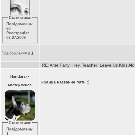
Статистика:
Повідомлень:
60
Реєстрація:
07.07.2009
Повідомлення
#
1
RE: Alter Party "Hey, Teacher! Leave Us KIds Al
Handarsi
•
нраица название пати :)
Мастер мемов
Статистика:
Повідомлень:
1