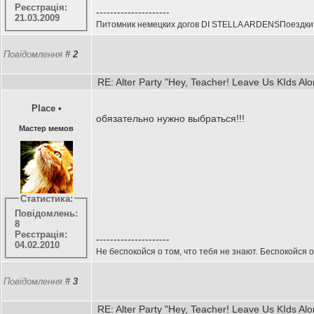
Реєстрація:
---------------------
21.03.2009
Питомник немецких догов DI STELLA ARDENSПоездки н
Повідомлення
#
2
RE: Alter Party "Hey, Teacher! Leave Us KIds Al
Place
•
обязательно нужно выбраться!!!
Мастер мемов
Статистика:
Повідомлень:
8
Реєстрація:
---------------------
04.02.2010
Не беспокойся о том, что тебя не знают. Беспокойся о
Повідомлення
#
3
RE: Alter Party "Hey, Teacher! Leave Us KIds Al