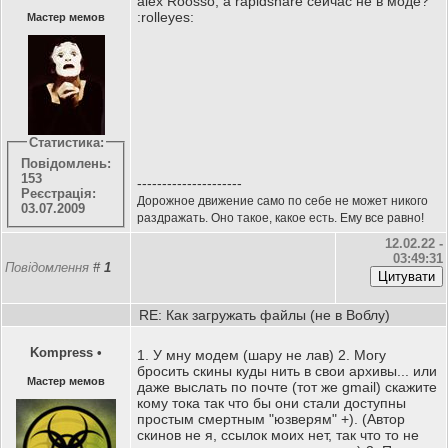
alex Roosso, а rapidshare сейчас не в моде?
:rolleyes:
Мастер мемов
Статистика:
Повідомлень:
153
---------------------
Реєстрація:
Дорожное движение само по себе не может никого
03.07.2009
раздражать. Оно такое, какое есть. Ему все равно!
12.02.22 -
03:49:31
Повідомлення
#
1
RE: Как загружать файлы (не в Воблу)
Kompress
•
1. У мну модем (шару не лав) 2. Могу
бросить скины куды нить в свои архивы... или
Мастер мемов
даже выслать по почте (тот же gmail) скажите
кому тока так что бы они стали доступны
простым смертным "юзверям" +). (Автор
скинов не я, ссылок моих нет, так что то не