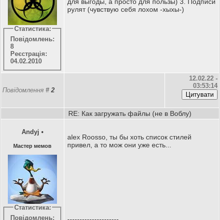
для выгоды, а просто для пользы) 3. Подписи
рулят (чувствую себя лохом -хыхы-)
Статистика:
Повідомлень:
8
Реєстрація:
04.02.2010
12.02.22 -
03:53:14
Повідомлення
#
2
RE: Как загружать файлы (не в Воблу)
Andyj
•
alex Roosso, ты бы хоть список стилей
привел, а то мож они уже есть...
Мастер мемов
Статистика:
Повідомлень:
---------------------