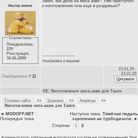
Swan, как дела на мега акве? Уже приступил
к изготовлению или еще в раздумьях?
Мастер мемов
Статистика:
Повідомлень:
229
Реєстрація:
---------------------
30.06.2009
Улыбаемся и машем!
23.01.25 -
23:21:29
Повідомлення
#
11
RE: Виготовлення мега-акви для Танги
>>
>>
>>
Головна сайту
Здоровье
Аюрведа
Виготовлення мега-акви для Танги
◄
MODOFF.NET
:
Наступна тема:
Тяжёлая педаль
Попередня тема
сцепления на турбодизеле.
►
Сторінки:
2
1
Адміністратор заборонив відповідати гостям на повідомлення! Для