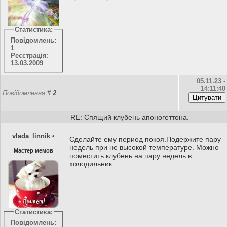
Статистика:
Повідомлень:
1
Реєстрація:
13.03.2009
05.11.23 -
14:11:40
Повідомлення
#
2
RE: Спящий клубень апоногеттона.
vlada_linnik
•
Сделайте ему период покоя.Подержите пару
недель при не высокой температуре. Можно
Мастер мемов
поместить клубень на пару недель в
холодильник.
Статистика:
Повідомлень: