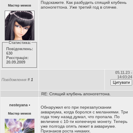
Подскажите. Как разбудить спящий клубень
Мастер мемов
апоногеттона. Уже третий год в спячке.
Статистика:
Повідомлень:
630
Реєстрація:
20.09.2009
05.11.23 -
14:03:24
Повідомлення
#
1
RE: Спящий клубень апоногеттона.
nesteyana
•
Обнаружил его при перезапускании
аквариума, когда боролся с меланиями. Три
Мастер мемов
года тому назад думал, что пропала. По
величине с 10-ти копеечную монету. Теперь
уже полгода опять лежит в аквариуме.
Признаков роста никаких.