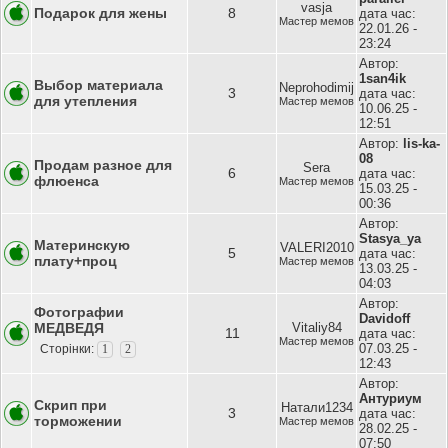
vasja
Подарок для жены
8
дата час:
Мастер мемов
22.01.26 -
23:24
Автор:
1san4ik
Выбор материала
Neprohodimij
3
дата час:
для утепления
Мастер мемов
10.06.25 -
12:51
Автор:
lis-ka-
08
Продам разное для
Sera
6
дата час:
флюенса
Мастер мемов
15.03.25 -
00:36
Автор:
Stasya_ya
Материнскую
VALERI2010
5
дата час:
плату+проц
Мастер мемов
13.03.25 -
04:03
Автор:
Фотографии
Davidoff
МЕДВЕДЯ
Vitaliy84
11
дата час:
Мастер мемов
07.03.25 -
Сторінки:
1
2
12:43
Автор:
Антуриум
Скрип при
Натали1234
3
дата час:
торможении
Мастер мемов
28.02.25 -
07:50