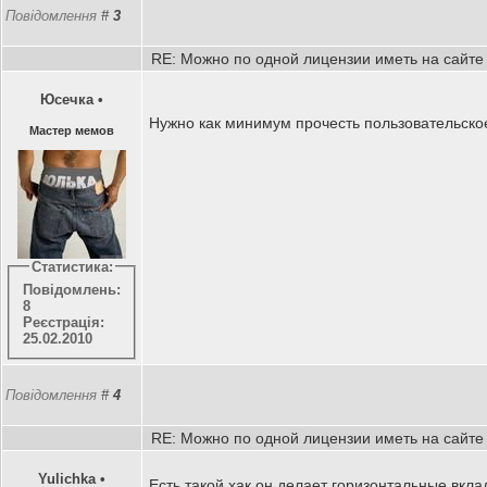
Повідомлення
#
3
RE: Можно по одной лицензии иметь на сайте
Юсечка
•
Нужно как минимум прочесть пользовательско
Мастер мемов
Статистика:
Повідомлень:
8
Реєстрація:
25.02.2010
Повідомлення
#
4
RE: Можно по одной лицензии иметь на сайте
Yulichka
•
Есть такой хак он делает горизонтальные вкл