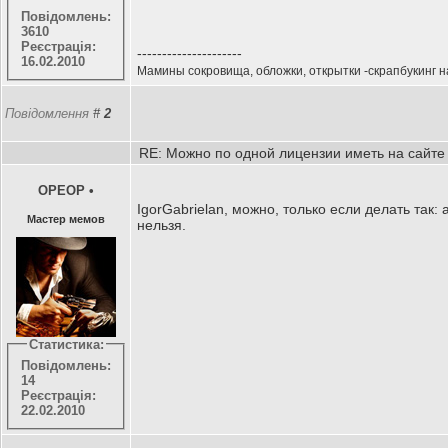
Повідомлень:
3610
Реєстрація:
---------------------
16.02.2010
Мамины сокровища, обложки, открытки -скрапбукинг 
Повідомлення
#
2
RE: Можно по одной лицензии иметь на сайте
OPEOP
•
IgorGabrielan, можно, только если делать так
Мастер мемов
нельзя.
Статистика:
Повідомлень:
14
Реєстрація:
22.02.2010