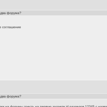
 два форума?
е соглашение
 два форума?
адки на форумы тоесть на первую задаете id разделов 12345 с наз