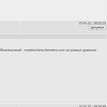
23.01.22 - 08:25:14
итаЙскоязычный - madeinchina.domains.com на разных доменах
23.01.22 - 08:29:49