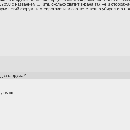
890 c названием .... итд, сколько хватит экрана так же и отображае
 армянский форум, там еироглифы, и соответственно убирал его под
 два форума?
н домен.