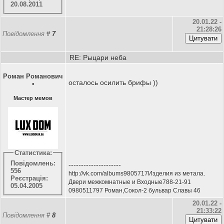
20.08.2011
20.01.22 -
21:28:26
Повідомлення
#
7
RE: Рыцари неба
Роман Романович
осталось осилить брифы ))
•
Мастер мемов
Статистика:
Повідомлень:
---------------------
556
http://vk.com/albums9805717Изделия из метала.
Реєстрація:
Двери межкомнатные и Входные788-21-91
05.04.2005
0980511797 Роман,Сокол-2 бульвар Славы 46
20.01.22 -
21:33:22
Повідомлення
#
8