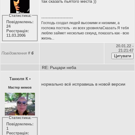
так сказать пьятого места ))
Статистика:
---------------------
Повідомлень:
Господь создал людей высокими и низкими, а
24
госпожа постель - их всех уровнялаСказать Я тебя
Реєстрація:
люблю займет несколько секунд, показать как - всю
11.03.2006
жизнь...
20.01.22 -
21:21:47
Повідомлення
#
6
RE: Рыцари неба
Танюля К
•
нормально всё исправишь в новой версии
Мастер мемов
Статистика:
Повідомлень:
1
Реєстрація: