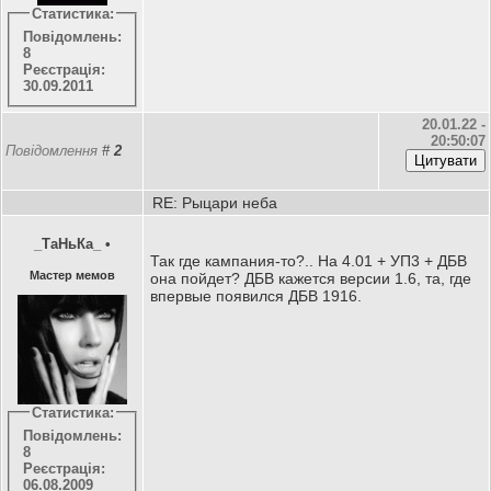
Статистика:
Повідомлень:
8
Реєстрація:
30.09.2011
20.01.22 -
20:50:07
Повідомлення
#
2
RE: Рыцари неба
_ТаНьКа_
•
Так где кампания-то?.. На 4.01 + УП3 + ДБВ
Мастер мемов
она пойдет? ДБВ кажется версии 1.6, та, где
впервые появился ДБВ 1916.
Статистика:
Повідомлень:
8
Реєстрація:
06.08.2009