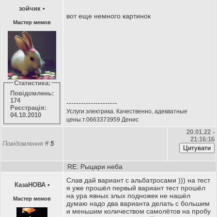
зойчик
•
вот еще немного картинок
Мастер мемов
Статистика:
Повідомлень:
174
---------------------
Реєстрація:
Услуги электрика. Качественно, адекватные
04.10.2010
цены.т.0663373959 Денис
20.01.22 -
21:16:16
Повідомлення
#
5
RE: Рыцари неба
Слав дай вариант с альбатросами ))) на тест
КазаНОВА
•
я уже прошёл первый вариант тест прошёл
на ура явных злых подножек не нашёл
Мастер мемов
думаю надо два варианта делать с большим
и меньшим количеством самолётов на пробу