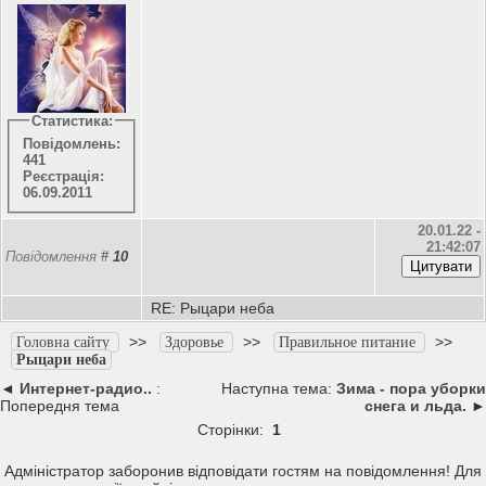
Статистика:
Повідомлень:
441
Реєстрація:
06.09.2011
20.01.22 -
21:42:07
Повідомлення
#
10
RE: Рыцари неба
>>
>>
>>
Головна сайту
Здоровье
Правильное питание
Рыцари неба
◄
Интернет-радио..
:
Наступна тема:
Зима - пора уборки
Попередня тема
снега и льда.
►
Сторінки:
1
Адміністратор заборонив відповідати гостям на повідомлення! Для