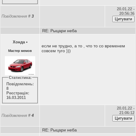
20.01.22 -
20:56:36
Повідомлення
#
3
RE: Рыцари неба
Хонда
•
если не трудно, а то , что то со временем
совсем туго )))
Мастер мемов
Статистика:
Повідомлень:
8
Реєстрація:
16.03.2011
20.01.22 -
21:06:12
Повідомлення
#
4
RE: Рыцари неба