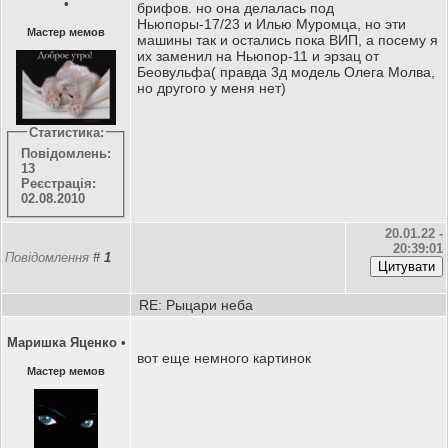
•
брифов. но она делалась под
Ньюпоры-17/23 и Илью Муромца, но эти
Мастер мемов
машины так и остались пока ВИП, а посему я
их заменил на Ньюпор-11 и эрзац от
Беовульфа( правда 3д модель Олега Молва,
но другого у меня нет)
Статистика:
Повідомлень:
13
Реєстрація:
02.08.2010
20.01.22 -
20:39:01
Повідомлення
#
1
RE: Рыцари неба
Маришка Яценко
•
вот еще немного картинок
Мастер мемов