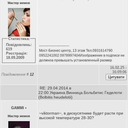
Мастер мемов
Статистика:
Повідомлень:
---------------------
619
Мост-Бизнес центр, 13 этаж Тел.0931614790
Реєстрація:
0952241002 0978997404Изображение в подписи не
18.09.2009
должноа превышать установленный размер
16.02.25 -
16:09:06
Повідомлення
#
12
RE: 29.04.2014.в
22:00.Украина.Винница.Больбитис Геделоти
(Bolbitis heudelotii)
GAMMI
•
~viktorman~, в дискусятнике будет расти при
Мастер мемов
высокой температуре 28-30?