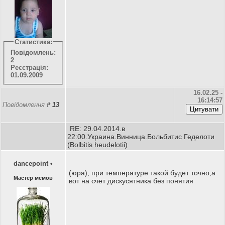
Статистика:
Повідомлень:
2
Реєстрація:
01.09.2009
16.02.25 -
16:14:57
Повідомлення
#
13
RE: 29.04.2014.в
22:00.Украина.Винница.Больбитис Геделоти
(Bolbitis heudelotii)
dancepoint
•
(юра), при температуре такой будет точно,а
Мастер мемов
вот на счет дискусятника без понятия