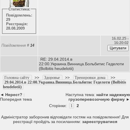
Статистика:
Повідомлень:
29
Реєстрація:
28.08.2009
16.02.25 -
16:20:02
Повідомлення
#
14
RE: 29.04.2014.в
22:00.Украина.Винница.Больбитис Геделоти
(Bolbitis heudelotii)
>>
>>
>>
Головна сайту
Здоровье
Тренировки дома
29.04.2014.в 22:00.Украина.Винница.Больбитис Геделоти (Bolbitis
heudelotii)
◄
Нерест?
:
Наступна тема:
найти надежную
Попередня тема
грузоперевозочную фирму
►
Сторінки:
2
1
Адміністратор заборонив відповідати гостям на повідомлення! Для
реєстрації пройдіть за посиланням:
зареєструватися