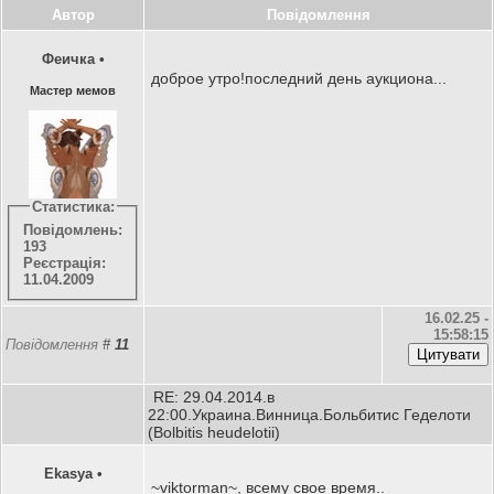
Автор
Повідомлення
Феичка
•
доброе утро!последний день аукциона...
Мастер мемов
Статистика:
Повідомлень:
193
Реєстрація:
11.04.2009
16.02.25 -
15:58:15
Повідомлення
#
11
RE: 29.04.2014.в
22:00.Украина.Винница.Больбитис Геделоти
(Bolbitis heudelotii)
Ekasya
•
~viktorman~, всему свое время..